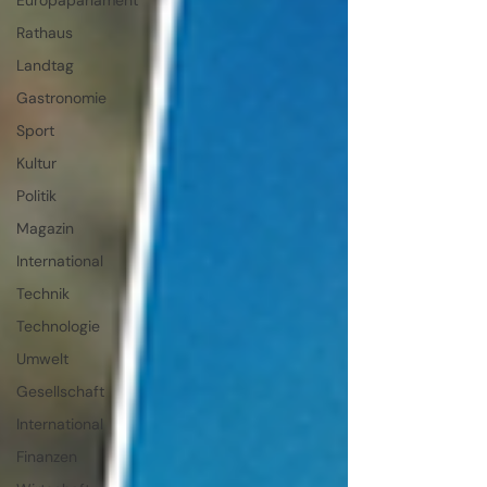
Europaparlament
Rathaus
Landtag
Gastronomie
Sport
Kultur
Politik
Magazin
International
Technik
Technologie
Umwelt
Gesellschaft
International
Finanzen