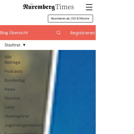
Abonnieren ab 1,50 €/Woche
Registrieren
Blog Übersicht
Stadtrat
Alle
Beiträge
Podcasts
Bundestag
News
Stadtrat
Lokal
Überregional
Jugendorganisation