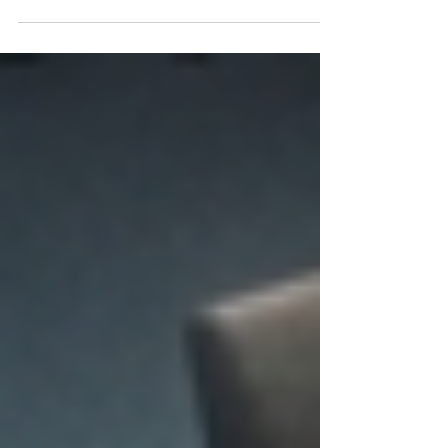
Stadtrat: jünger, weiblicher, digitaler. Wer sind die
kommunalpolitischen Aufsteiger 2026?