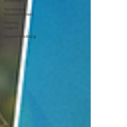
Wirtschaft
Nürnberger
Kreuzworträtsel
Monthly
Insights
Stadtentwicklung