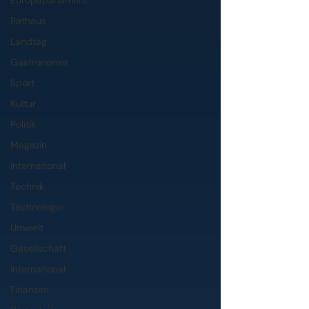
Europaparlament
Rathaus
Landtag
Gastronomie
Sport
Kultur
Politik
Magazin
International
Technik
Technologie
Umwelt
Gesellschaft
International
Finanzen