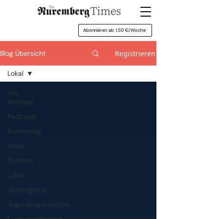
Abonnieren ab 1,50 €/Woche
Registrieren
Blog Übersicht
Lokal
Alle
Beiträge
Podcasts
Bundestag
News
Stadtrat
Lokal
Überregional
Jugendorganisation