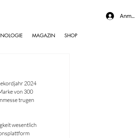
Anmel
HNOLOGIE
MAGAZIN
SHOP
Rekordjahr 2024 
Marke von 300 
enmesse trugen 
gkeit wesentlich 
onsplattform 