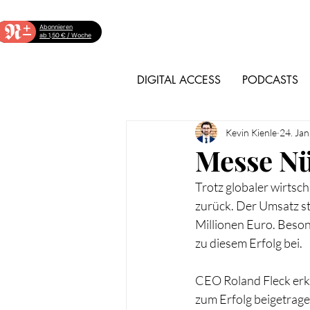
+
Abonnieren
ab 1,50 € / Woche
DIGITAL ACCESS
PODCASTS
Kevin Kienle
24. Jan
Messe Nü
Trotz globaler wirtsc
zurück. Der Umsatz st
Millionen Euro. Beson
zu diesem Erfolg bei.
CEO Roland Fleck erklä
zum Erfolg beigetrag