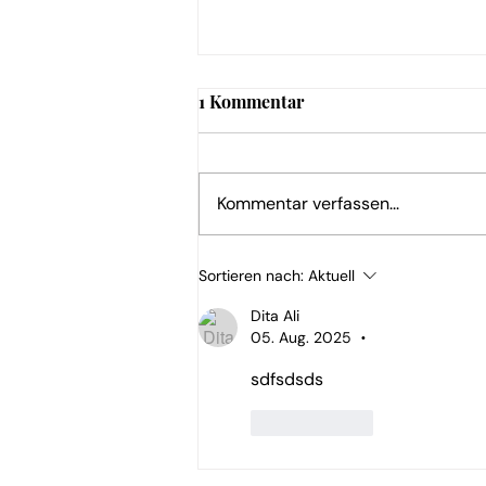
1 Kommentar
Kommentar verfassen...
Zwischen Reform und
Sortieren nach:
Aktuell
Förderkulisse: Wie
Dita Ali
Nürnbergs
05. Aug. 2025
•
Heizungshandwerk durch
das Übergangsjahr 2026
sdfsdsds
navigiert
Gefällt mir