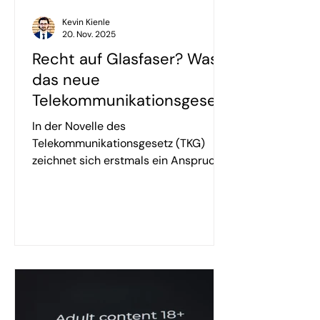
Kevin Kienle
20. Nov. 2025
Recht auf Glasfaser? Was
das neue
Telekommunikationsgesetz
für Mieter bedeutet
In der Novelle des
Telekommunikationsgesetz (TKG)
zeichnet sich erstmals ein Anspruch
von Mietern auf Glasfaseranschluss
ab – dieser Artikel erläutert, was das
für Mieter und Vermieter konkret
bedeutet.