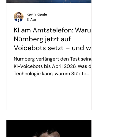
Kevin Kienle
3. Apr.
KI am Amtstelefon: Warum
Nürnberg jetzt auf
Voicebots setzt – und was
der Test wirklich zeigt
Nürnberg verlängert den Test seines
KI-Voicebots bis April 2026. Was die
Technologie kann, warum Städte
darauf setzen und welche Chancen
und Risiken der Einsatz im
Bürgerservice bringt.