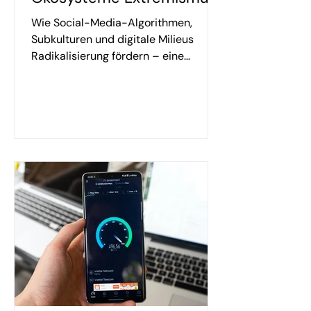
normalisieren
Wie Social-Media-Algorithmen,
Subkulturen und digitale Milieus
Radikalisierung fördern – eine
Analyse der Mechanismen und
Gegenstrategien.