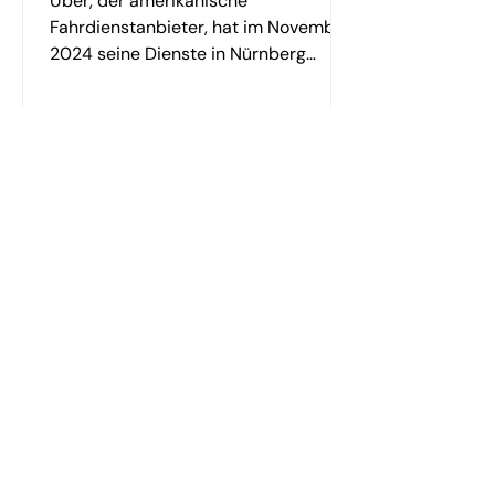
Uber, der amerikanische
Fahrdienstanbieter, hat im November
2024 seine Dienste in Nürnberg
gestartet und erweitert damit sein
Angebot in...
Lukas Küffner