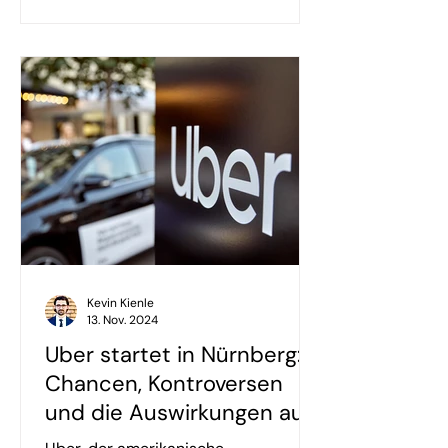
Kevin Kienle
13. Nov. 2024
Uber startet in Nürnberg:
Chancen, Kontroversen
und die Auswirkungen auf
die lokale Taxi-Branche