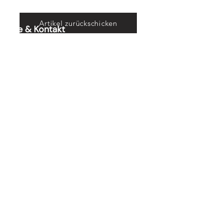
Artikel zurückschicken
Hilfe & Kontakt
Zahlung per Rechnung
Fehlerhaften Artikel reklamieren
Bestellung retounieren
Sendung verfolgen
Versandinforamtionen
Die richtige Größe finden
Zur Newsletteranmeldung
Gutscheine
Geschenkgutscheine kaufen
Über Geschenkgutscheine und
Rabattcodes
Geschenkgutscheine einlösen
Über uns