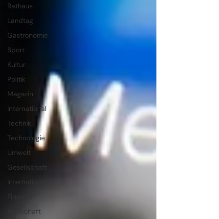
Rathaus
Landtag
Gastronomie
Sport
Kultur
Politik
Magazin
International
Technik
Technologie
Umwelt
Gesellschaft
International
Finanzen
Wirtschaft