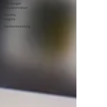
Nürnberger
Kreuzworträtsel
Monthly
Insights
Stadtentwicklung