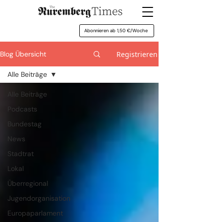
Abonnieren ab 1,50 €/Woche
Registrieren
Blog Übersicht
Alle Beiträge
Alle Beiträge
Podcasts
Bundestag
News
Stadtrat
Lokal
Überregional
Jugendorganisation
Europaparlament