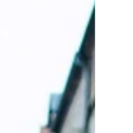
der Stadt Nürnberg, allen voran Wirtschafts- und
Wissenschaftsreferentin Frau Dr. Andrea Heilmaier
und Baureferent Daniel F. Ulrich, treiben mit einem
eigens dafür geschaffenen Team die Zukunftsinitiative
Innens