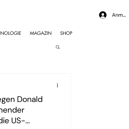
Anmel
HNOLOGIE
MAGAZIN
SHOP
egen Donald
nnender
die US-