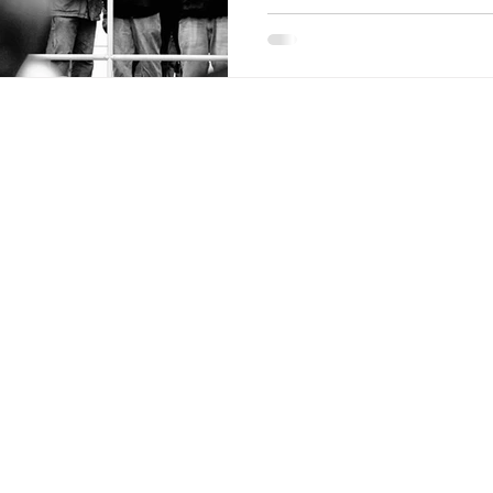
Gutscheine
olgen
Geschenkgutscheine kauf
amtionen
Über Geschenkgutscheine
Größe finden
Rabattcodes
eranmeldung
Geschenkgutscheine einlö