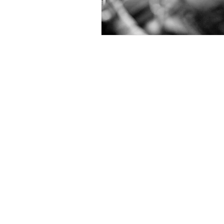
Hilfe & Kontakt
Zahlung per Rechnung
Sendung verf
Fehlerhaften Artikel reklamieren
Versandinfor
Bestellung retounieren
Die richtige 
Zur Newslett