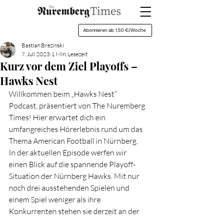
Abonnieren ab 1,50 €/Woche
Bastian Brezinski
7. Juli 2023
1 Min. Lesezeit
Kurz vor dem Ziel Playoffs –
Hawks Nest
Willkommen beim „Hawks Nest“ 
Podcast, präsentiert von The Nuremberg 
Times! Hier erwartet dich ein 
umfangreiches Hörerlebnis rund um das 
Thema American Football in Nürnberg.
In der aktuellen Episode werfen wir 
einen Blick auf die spannende Playoff-
Situation der Nürnberg Hawks. Mit nur 
noch drei ausstehenden Spielen und 
einem Spiel weniger als ihre 
Konkurrenten stehen sie derzeit an der 