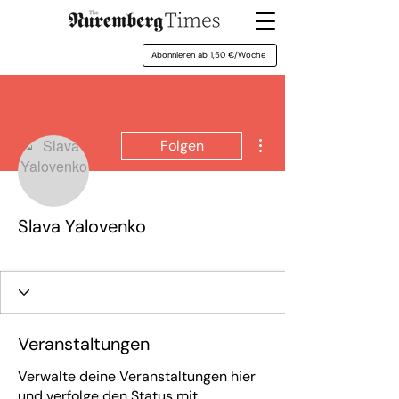
Abonnieren ab 1,50 €/Woche
Weitere Optionen
Folgen
Slava Yalovenko
Version 3.0
+
4
Veranstaltungen
Verwalte deine Veranstaltungen hier
und verfolge den Status mit.