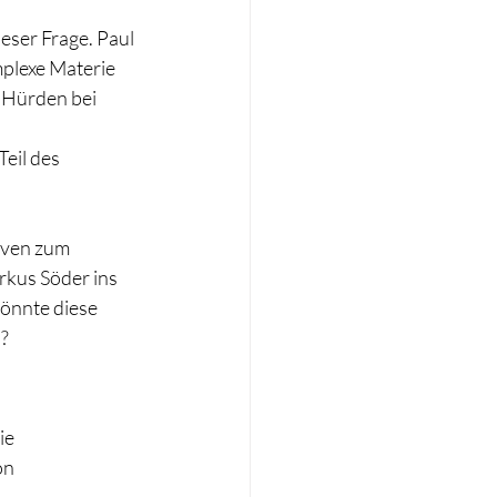
eser Frage. Paul 
mplexe Materie 
 Hürden bei 
eil des 
iven zum 
rkus Söder ins 
önnte diese 
n?
ie 
n 