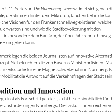
der U12-Serie von 
The Nuremberg Times
 widmet sich genau di
le, die Stimmen hinter dem Mikrofon, tauchen tief in die ko
welche Visionen für den Frankenschnellweg existieren, welche
u erwarten sind und wie die Stadtbevölkerung mit den 
– insbesondere dem Baulärm, der über Jahrzehnte hinweg T
te – umgehen kann.
erk legen die beiden Journalisten auf innovative Alternat
zept. Sie beleuchten die von Bayerns Ministerpräsident Ma
barkeitsstudie für eine Magnetschwebebahn in Nürnberg. K
 Mobilität die Antwort auf die Verkehrsfragen der Stadt sei
adition und Innovation
einst als Fortschritt gefeiert, steht heute sinnbildlich für d
Herausforderungen Nürnbergs. Die Diskussionen reichen vo