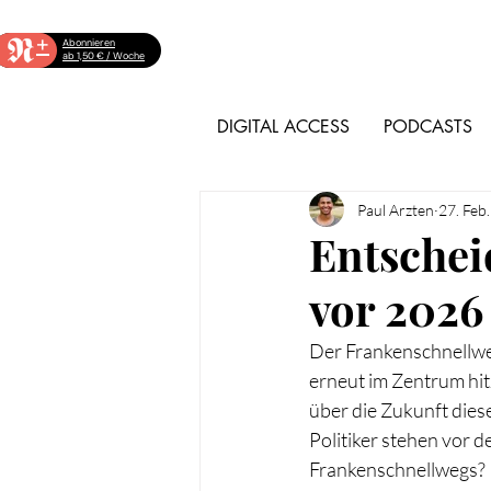
+
Abonnieren
ab 1,50 € / Woche
DIGITAL ACCESS
PODCASTS
Paul Arzten
27. Feb
Entsche
vor 2026
Der Frankenschnellwe
erneut im Zentrum hi
über die Zukunft dies
Politiker stehen vor d
Frankenschnellwegs?