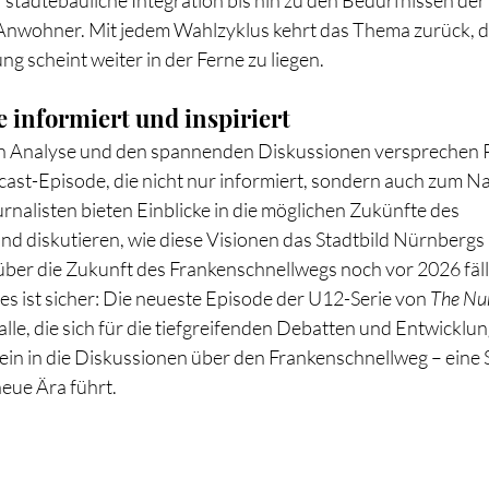
tädtebauliche Integration bis hin zu den Bedürfnissen der 
wohner. Mit jedem Wahlzyklus kehrt das Thema zurück, d
g scheint weiter in der Ferne zu liegen.
e informiert und inspiriert
gen Analyse und den spannenden Diskussionen versprechen P
cast-Episode, die nicht nur informiert, sondern auch zum 
rnalisten bieten Einblicke in die möglichen Zukünfte des 
d diskutieren, wie diese Visionen das Stadtbild Nürnbergs
ber die Zukunft des Frankenschnellwegs noch vor 2026 fällt,
s ist sicher: Die neueste Episode der U12-Serie von 
The Nu
r alle, die sich für die tiefgreifenden Debatten und Entwickl
ein in die Diskussionen über den Frankenschnellweg – eine S
 neue Ära führt.