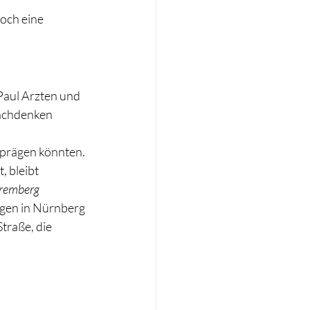
och eine 
aul Arzten und 
Nachdenken 
 prägen könnten.
 bleibt 
remberg 
ungen in Nürnberg 
traße, die 