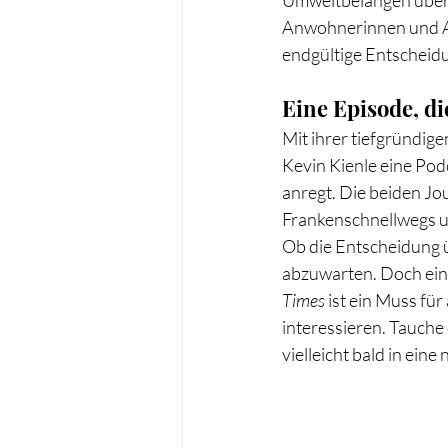
Umweltbelangen über s
Anwohnerinnen und An
endgültige Entscheidun
Eine Episode, di
Mit ihrer tiefgründi
Kevin Kienle eine Pod
anregt. Die beiden Jou
Frankenschnellwegs un
Ob die Entscheidung ü
abzuwarten. Doch eine
Times
 ist ein Muss fü
interessieren. Tauche 
vielleicht bald in eine