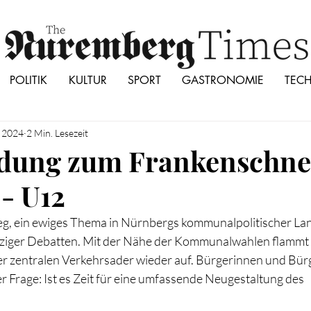
POLITIK
KULTUR
SPORT
GASTRONOMIE
TEC
. 2024
2 Min. Lesezeit
idung zum Frankenschne
 - U12
g, ein ewiges Thema in Nürnbergs kommunalpolitischer Land
tziger Debatten. Mit der Nähe der Kommunalwahlen flammt 
er zentralen Verkehrsader wieder auf. Bürgerinnen und Bürg
er Frage: Ist es Zeit für eine umfassende Neugestaltung des 