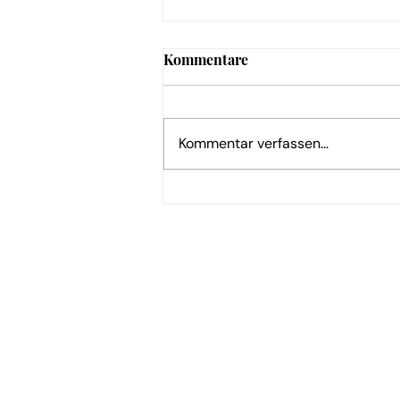
Kommentare
Kommentar verfassen...
Nürnbergs Wasser: Ein
Drittel kommt von der
Donau
Hilfe & Kontakt
Zahlung per Rechnung
Sendung verf
Fehlerhaften Artikel reklamieren
Versandinfor
Bestellung retounieren
Die richtige 
Zur Newslett