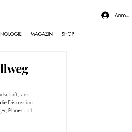
Anmel
HNOLOGIE
MAGAZIN
SHOP
llweg
schaft, steht 
die Diskussion 
er, Planer und 