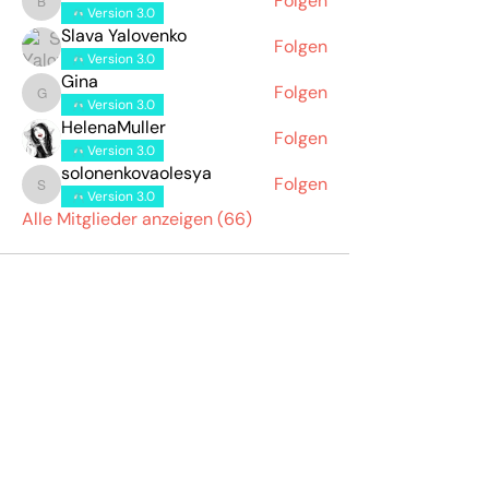
Folgen
bihow66781
Version 3.0
Slava Yalovenko
Folgen
Version 3.0
Gina
Folgen
Gina
Version 3.0
HelenaMuller
Folgen
Version 3.0
solonenkovaolesya
Folgen
solonenkovaolesya
Version 3.0
Alle Mitglieder anzeigen (66)
Hilfe & Kontakt
Zahlung per Rechnung
Fehlerhaften Artikel reklamieren
Bestellung retounieren
Sendung verfolgen
Versandinforamtionen