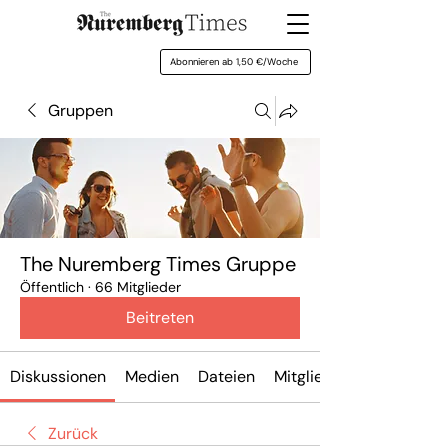
Abonnieren ab 1,50 €/Woche
Gruppen
The Nuremberg Times Gruppe
Öffentlich
·
66 Mitglieder
Beitreten
Diskussionen
Medien
Dateien
Mitglieder
Zurück