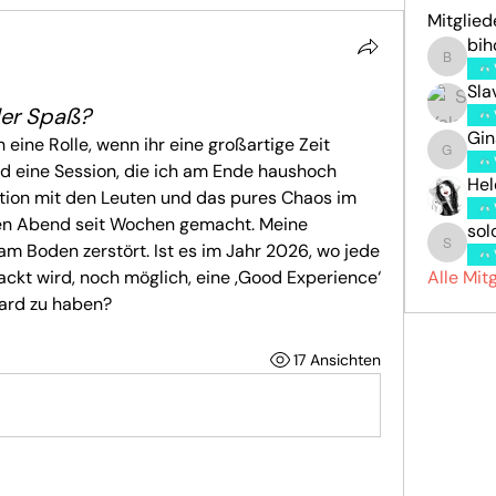
Mitglied
bi
bihow6
Sla
der Spaß?
Gin
h eine Rolle, wenn ihr eine großartige Zeit 
Gina
d eine Session, die ich am Ende haushoch 
Hel
ktion mit den Leuten und das pures Chaos im 
n Abend seit Wochen gemacht. Meine 
sol
 Boden zerstört. Ist es im Jahr 2026, wo jede 
solonen
ackt wird, noch möglich, eine ‚Good Experience‘ 
Alle Mit
oard zu haben?
17 Ansichten