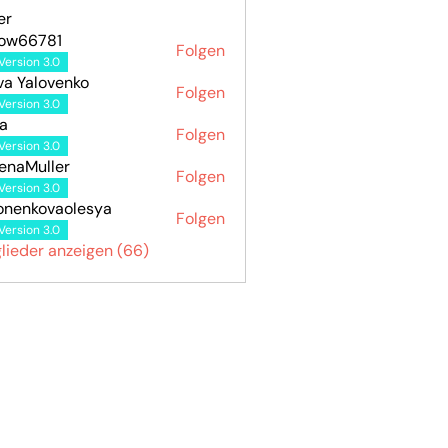
er
how66781
Folgen
6781
Version 3.0
va Yalovenko
Folgen
Version 3.0
a
Folgen
Version 3.0
enaMuller
Folgen
Version 3.0
onenkovaolesya
Folgen
kovaolesya
Version 3.0
glieder anzeigen (66)