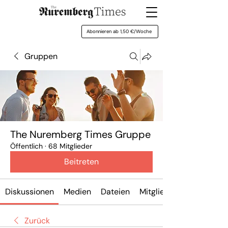
Abonnieren ab 1,50 €/Woche
Gruppen
The Nuremberg Times Gruppe
Öffentlich
·
68 Mitglieder
Beitreten
Diskussionen
Medien
Dateien
Mitglieder
Zurück