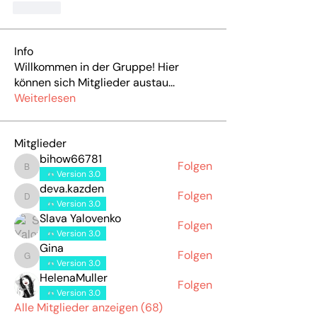
Like
Info
Willkommen in der Gruppe! Hier
können sich Mitglieder austau
...
Weiterlesen
Mitglieder
bihow66781
Folgen
bihow66781
Version 3.0
deva.kazden
Folgen
deva.kazden
Version 3.0
Slava Yalovenko
Folgen
Version 3.0
Gina
Folgen
Gina
Version 3.0
HelenaMuller
Folgen
Version 3.0
Alle Mitglieder anzeigen (68)