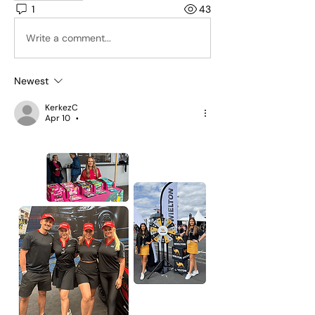
1
43
Write a comment...
Newest
KerkezC
Apr 10
•