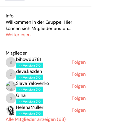
Info
Willkommen in der Gruppe! Hier
können sich Mitglieder austau
...
Weiterlesen
Mitglieder
bihow66781
Folgen
bihow66781
Version 3.0
deva.kazden
Folgen
deva.kazden
Version 3.0
Slava Yalovenko
Folgen
Version 3.0
Gina
Folgen
Gina
Version 3.0
HelenaMuller
Folgen
Version 3.0
Alle Mitglieder anzeigen (68)