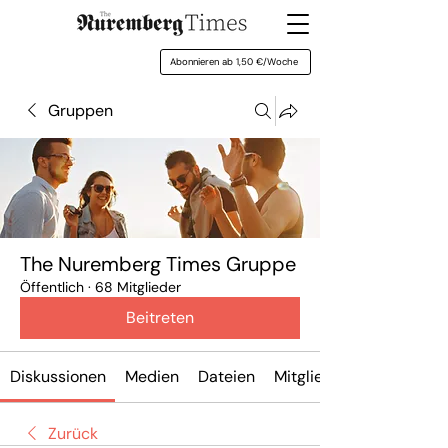
Abonnieren ab 1,50 €/Woche
Gruppen
The Nuremberg Times Gruppe
Öffentlich
·
68 Mitglieder
Beitreten
Diskussionen
Medien
Dateien
Mitglieder
Zurück