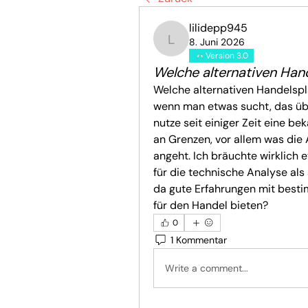
lilidepp945
8. Juni 2026
lilidepp945
Version 3.0
Welche alternativen Han
Welche alternativen Handelspl
wenn man etwas sucht, das übe
nutze seit einiger Zeit eine be
an Grenzen, vor allem was die
angeht. Ich bräuchte wirklich e
für die technische Analyse als
da gute Erfahrungen mit besti
für den Handel bieten?
0
1 Kommentar
Write a comment...