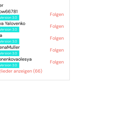
er
how66781
Folgen
6781
Version 3.0
va Yalovenko
Folgen
Version 3.0
a
Folgen
Version 3.0
enaMuller
Folgen
Version 3.0
onenkovaolesya
Folgen
kovaolesya
Version 3.0
glieder anzeigen (66)