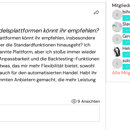
Mitglied
bi
bihow6
Sla
delsplattformen könnt ihr empfehlen?
Gin
attformen könnt ihr empfehlen, insbesondere 
Gina
r die Standardfunktionen hinausgeht? Ich 
Hel
kannte Plattform, aber ich stoße immer wieder 
 Anpassbarkeit und die Backtesting-Funktionen 
sol
twas, das mir mehr Flexibilität bietet, sowohl 
solonen
 auch für den automatisierten Handel. Habt ihr 
Alle Mit
mmten Anbietern gemacht, die mehr Leistung 
9 Ansichten