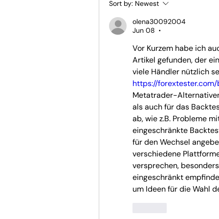
Sort by:
Newest
olena30092004
Jun 08
•
Vor Kurzem habe ich au
Artikel gefunden, der ein
https://forextester.com
Metatrader-Alternativen
als auch für das Backtes
ab, wie z.B. Probleme mi
eingeschränkte Backtest
für den Wechsel angeben.
verschiedene Plattforme
versprechen, besonders f
eingeschränkt empfinden.
um Ideen für die Wahl d
Like