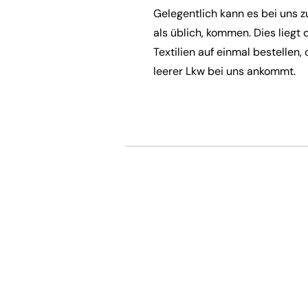
Gelegentlich kann es bei uns zu
als üblich, kommen. Dies liegt
Textilien auf einmal bestellen,
leerer Lkw bei uns ankommt.
Hilfe & Kontakt
Zahlung per Rechnung
Sendung verf
Fehlerhaften Artikel reklamieren
Versandinfor
Bestellung retounieren
Die richtige 
Zur Newslett