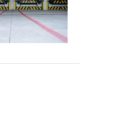
Über uns
en
Nürnberger Wahlnavigator
 und
Corporate Website
Jobs
sen
Newsroom