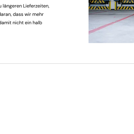
 längeren Lieferzeiten,
 daran, dass wir mehr
 damit nicht ein halb
Gutscheine
olgen
Geschenkgutscheine kauf
amtionen
Über Geschenkgutscheine
Größe finden
Rabattcodes
eranmeldung
Geschenkgutscheine einlö