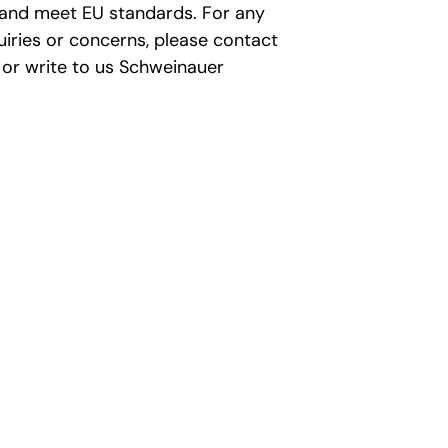
 and meet EU standards. For any
uiries or concerns, please contact
or write to us
Schweinauer
Gutscheine
olgen
Geschenkgutscheine kauf
amtionen
Über Geschenkgutscheine
Größe finden
Rabattcodes
eranmeldung
Geschenkgutscheine einlö