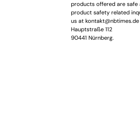
products offered are safe
product safety related inq
us at
kontakt@nbtimes.de
Hauptstraße 112
90441 Nürnberg.
Hilfe & Kontakt
Zahlung per Rechnung
Sendung verf
Fehlerhaften Artikel reklamieren
Versandinfor
Bestellung retounieren
Die richtige 
Zur Newslett