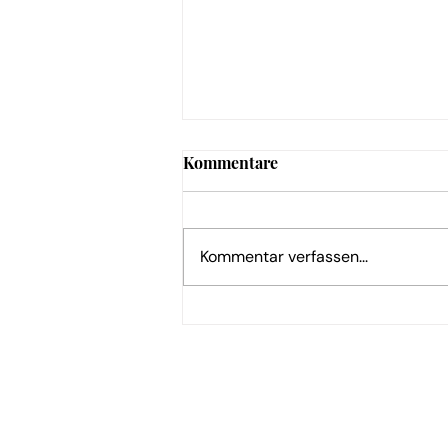
Kommentare
Kommentar verfassen...
KI-Ermittlungen: Bundestag
vertagt Entscheidung auf
September
Hilfe & Kontakt