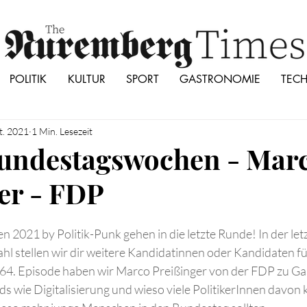
POLITIK
KULTUR
SPORT
GASTRONOMIE
TEC
t. 2021
1 Min. Lesezeit
Bundestagswochen - Mar
er - FDP
2021 by Politik-Punk gehen in die letzte Runde! In der le
l stellen wir dir weitere Kandidatinnen oder Kandidaten fü
 64. Episode haben wir Marco Preißinger von der FDP zu Gas
s wie Digitalisierung und wieso viele PolitikerInnen davon