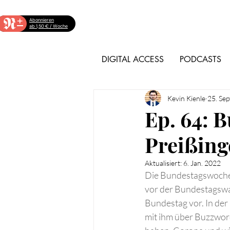
+
Abonnieren
ab 1,50 € / Woche
DIGITAL ACCESS
PODCASTS
Kevin Kienle
25. Sep
Ep. 64: 
Preißing
Aktualisiert:
6. Jan. 2022
Die Bundestagswochen 
vor der Bundestagswah
Bundestag vor. In der
mit ihm über Buzzword