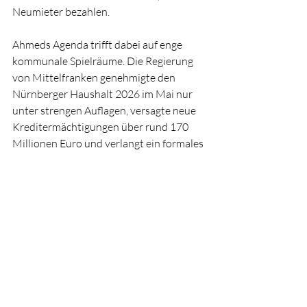
Neumieter bezahlen.
Ahmeds Agenda trifft dabei auf enge 
kommunale Spielräume. Die Regierung 
von Mittelfranken genehmigte den 
Nürnberger Haushalt 2026 im Mai nur 
unter strengen Auflagen, versagte neue 
Kreditermächtigungen über rund 170 
Millionen Euro und verlangt ein formales 
Konsolidierungskonzept; die 
Gesamtverschuldung steigt bis 
Jahresende auf voraussichtlich 1,98 
Milliarden Euro. Wie viel „entschlossenes 
Arbeiten für bezahlbaren Wohnraum" 
unter diesen Bedingungen finanzierbar 
ist, wird sich an den kommenden 
Haushalten ablesen lassen. Druck von 
unten ist bereits angekündigt: Eine 