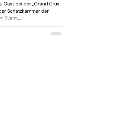
tengel
 Gast bei der „Grand Crus
 der Schatzkammer der
 Event,...
Über uns
en
Nürnberger Wahlnavigator
 und
Corporate Website
Jobs
sen
Newsroom