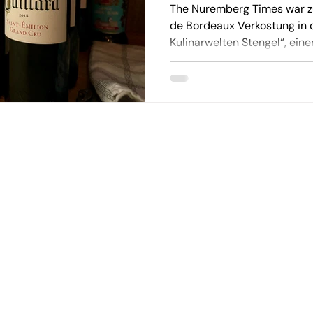
Kulinarwelten S
The Nuremberg Times war zu
de Bordeaux Verkostung in
Kulinarwelten Stengel“, einem
Gutscheine
olgen
Geschenkgutscheine kauf
amtionen
Über Geschenkgutscheine
Größe finden
Rabattcodes
eranmeldung
Geschenkgutscheine einlö