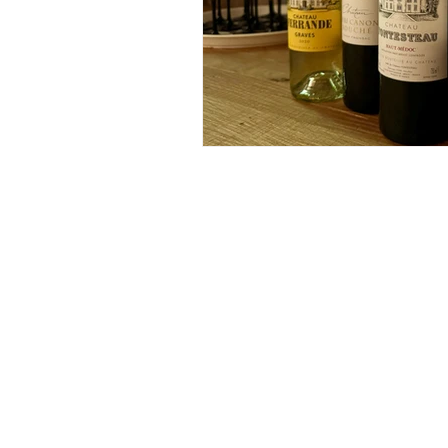
Hilfe & Kontakt
Zahlung per Rechnung
Sendung verf
Fehlerhaften Artikel reklamieren
Versandinfor
Bestellung retounieren
Die richtige 
Zur Newslett