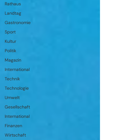
Rathaus
Landtag
Gastronomie
Sport
Kultur
Politik
Magazin
International
Technik
Technologie
Umwelt
Gesellschaft
International
Finanzen
Wirtschaft