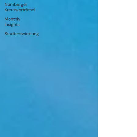
Nürnberger
Kreuzworträtsel
Monthly
Insights
Stadtentwicklung