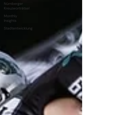
Nürnberger
Kreuzworträtsel
Monthly
Insights
Stadtentwicklung