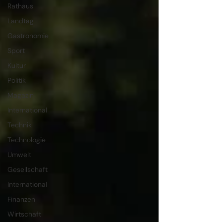
Rathaus
Landtag
Gastronomie
Sport
Kultur
Politik
Magazin
International
Technik
Technologie
Umwelt
Gesellschaft
International
Finanzen
Wirtschaft