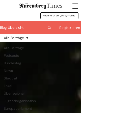
Abonnieren ab 1,50 €/Woche
Registrieren
Blog Übersicht
Alle Beiträge
Alle Beiträge
Podcasts
Bundestag
News
Stadtrat
Lokal
Überregional
Jugendorganisation
Europaparlament