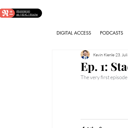
+
Abonnieren
ab 1,50 € / Woche
DIGITAL ACCESS
PODCASTS
Kevin Kienle
23. Jul
Ep. 1: S
The very first episode