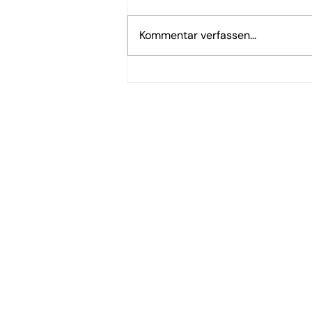
Kommentar verfassen...
Frankenschnellweg: Wer an
der Trasse wohnt, wählte
nicht - Die Wochenend-
Analyse
Hilfe & Kontakt
Zahlung per Rechnung
Sendung verf
Fehlerhaften Artikel reklamieren
Versandinfor
Bestellung retounieren
Die richtige 
Zur Newslett