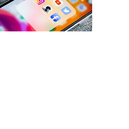
Hilfe & Kontakt
Zahlung per Rechnung
Fehlerhaften Artikel reklamieren
Bestellung retounieren
Sendung verfolgen
Versandinforamtionen
Die richtige Größe finden
Zur Newsletteranmeldung
Gutscheine
Geschenkgutscheine kaufen
Über Geschenkgutscheine und
Rabattcodes