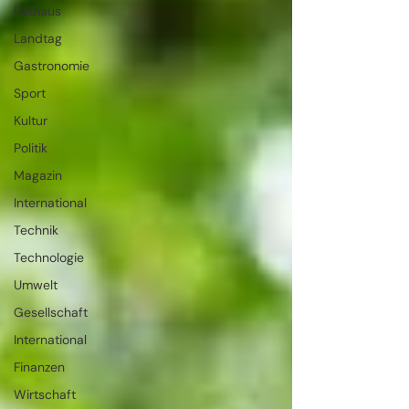
Rathaus
Landtag
Gastronomie
Sport
Kultur
Politik
Magazin
International
Technik
Technologie
Umwelt
Gesellschaft
International
Finanzen
Wirtschaft