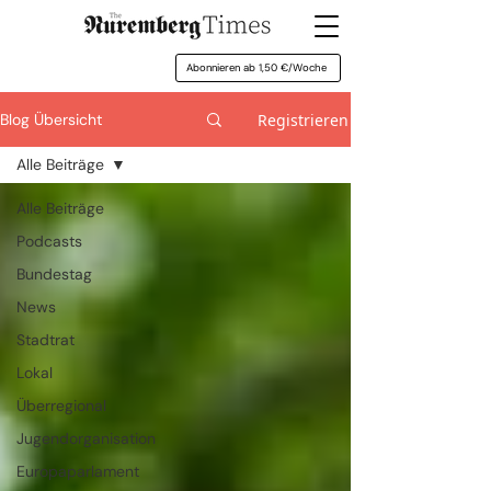
Abonnieren ab 1,50 €/Woche
Registrieren
Blog Übersicht
Alle Beiträge
Alle Beiträge
Podcasts
Bundestag
News
Stadtrat
Lokal
Überregional
Jugendorganisation
Europaparlament