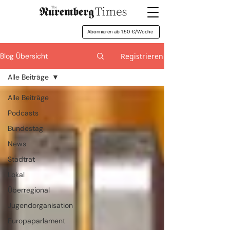
Abonnieren ab 1,50 €/Woche
Registrieren
Blog Übersicht
Alle Beiträge
Alle Beiträge
Podcasts
Bundestag
News
Stadtrat
Lokal
Überregional
Jugendorganisation
Europaparlament