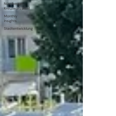
Nürnberger
Kreuzworträtsel
Monthly
Insights
Stadtentwicklung