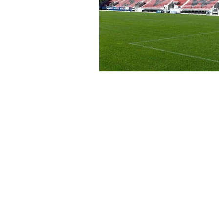
Hilfe & Kontakt
Zahlung per Rechnung
Sendung verf
Fehlerhaften Artikel reklamieren
Versandinfor
Bestellung retounieren
Die richtige 
Zur Newslett