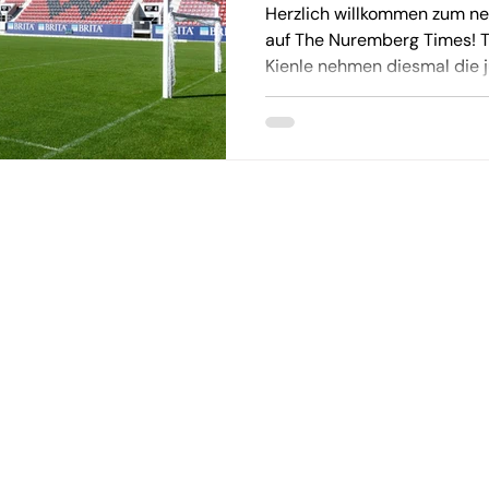
Herzlich willkommen zum ne
auf The Nuremberg Times! T
Kienle nehmen diesmal die j
Gutscheine
olgen
Geschenkgutscheine kauf
amtionen
Über Geschenkgutscheine
Größe finden
Rabattcodes
eranmeldung
Geschenkgutscheine einlö