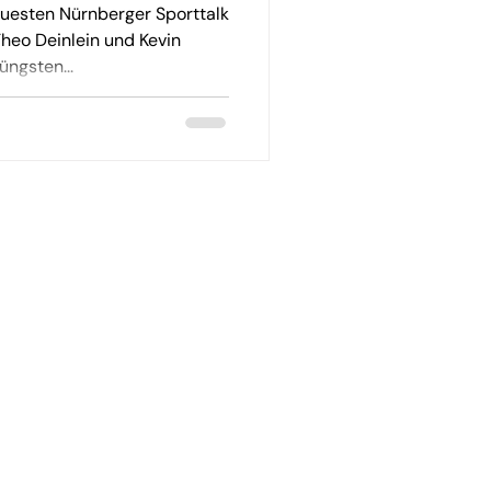
uesten Nürnberger Sporttalk
heo Deinlein und Kevin
üngsten...
Über uns
en
Nürnberger Wahlnavigator
 und
Corporate Website
Jobs
sen
Newsroom