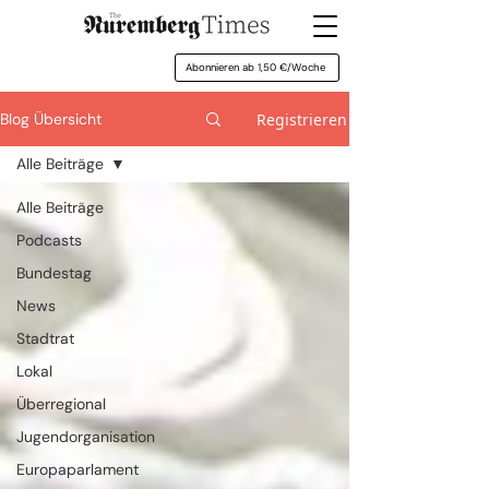
Abonnieren ab 1,50 €/Woche
Registrieren
Blog Übersicht
Alle Beiträge
Alle Beiträge
Podcasts
Bundestag
News
Stadtrat
Lokal
Überregional
Jugendorganisation
Europaparlament