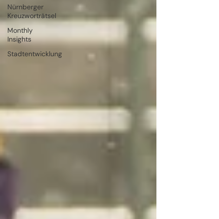
Nürnberger
Kreuzworträtsel
Monthly
Insights
Stadtentwicklung