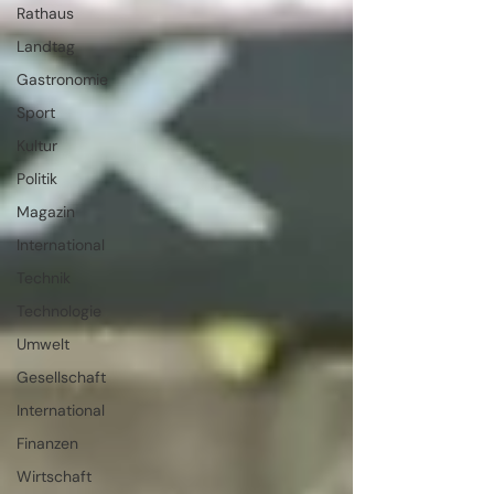
Rathaus
Landtag
Gastronomie
Sport
Kultur
Politik
Magazin
International
Technik
Technologie
Umwelt
Gesellschaft
International
Finanzen
Wirtschaft