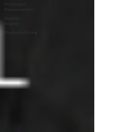
Nürnberger
Kreuzworträtsel
Monthly
Insights
Stadtentwicklung