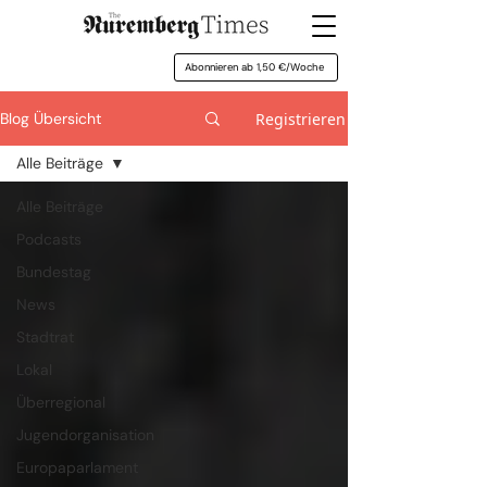
Abonnieren ab 1,50 €/Woche
Registrieren
Blog Übersicht
Alle Beiträge
Alle Beiträge
Podcasts
Bundestag
News
Stadtrat
Lokal
Überregional
Jugendorganisation
Europaparlament