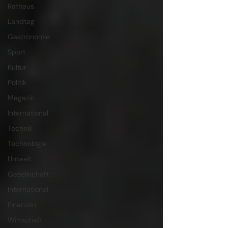
Rathaus
Landtag
Gastronomie
Sport
Kultur
Politik
Magazin
International
Technik
Technologie
Umwelt
Gesellschaft
International
Finanzen
Wirtschaft