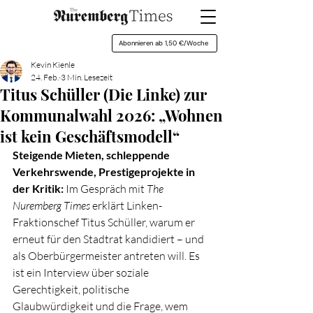
Abonnieren ab 1,50 €/Woche
Kevin Kienle
24. Feb.
3 Min. Lesezeit
Titus Schüller (Die Linke) zur
Kommunalwahl 2026: „Wohnen
ist kein Geschäftsmodell“
Steigende Mieten, schleppende 
Verkehrswende, Prestigeprojekte in 
der Kritik:
 Im Gespräch mit 
The 
Nuremberg
Times 
erklärt Linken-
Fraktionschef Titus Schüller, warum er 
erneut für den Stadtrat kandidiert – und 
als Oberbürgermeister antreten will. Es 
ist ein Interview über soziale 
Gerechtigkeit, politische 
Glaubwürdigkeit und die Frage, wem 