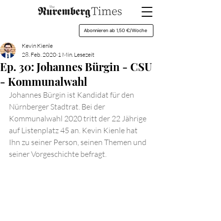
Abonnieren ab 1,50 €/Woche
Kevin Kienle
28. Feb. 2020
1 Min. Lesezeit
Ep. 30: Johannes Bürgin - CSU
- Kommunalwahl
Johannes Bürgin ist Kandidat für den 
Nürnberger Stadtrat. Bei der 
Kommunalwahl 2020 tritt der 22 Jährige 
auf Listenplatz 45 an. Kevin Kienle hat 
Ihn zu seiner Person, seinen Themen und 
seiner Vorgeschichte befragt.