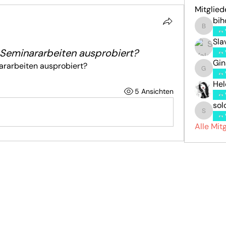
Mitglied
bi
bihow6
Sla
 Seminararbeiten ausprobiert?
Gin
ararbeiten ausprobiert?
Gina
Hel
5 Ansichten
sol
solonen
Alle Mit