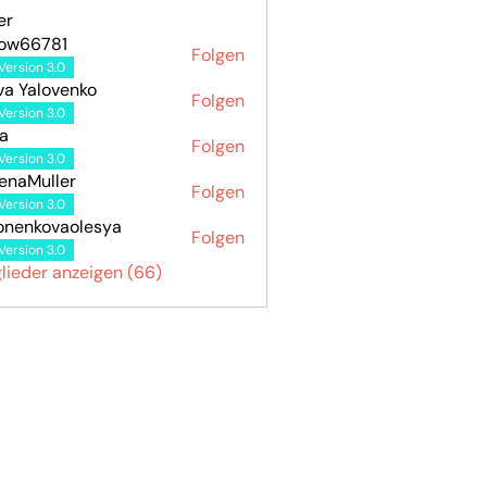
er
how66781
Folgen
6781
Version 3.0
va Yalovenko
Folgen
Version 3.0
a
Folgen
Version 3.0
enaMuller
Folgen
Version 3.0
onenkovaolesya
Folgen
kovaolesya
Version 3.0
glieder anzeigen (66)