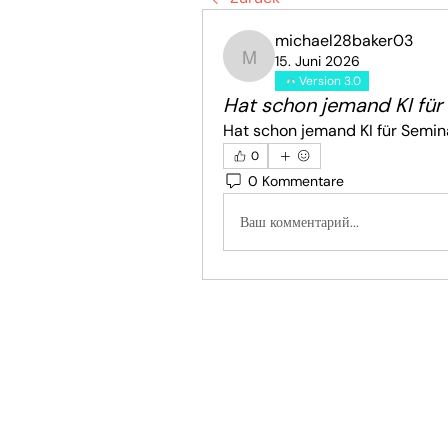
michael28baker03
15. Juni 2026
michael28baker03
Version 3.0
Hat schon jemand KI für
Hat schon jemand KI für Semin
0
0 Kommentare
Ваш комментарий...