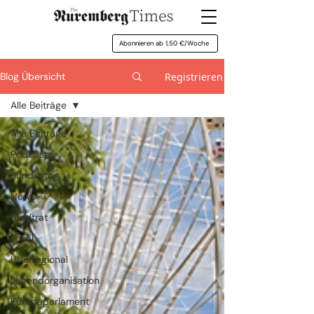
Abonnieren ab 1,50 €/Woche
Registrieren
Blog Übersicht
Alle Beiträge
Alle Beiträge
Podcasts
Bundestag
News
Stadtrat
Lokal
Überregional
Jugendorganisation
Europaparlament