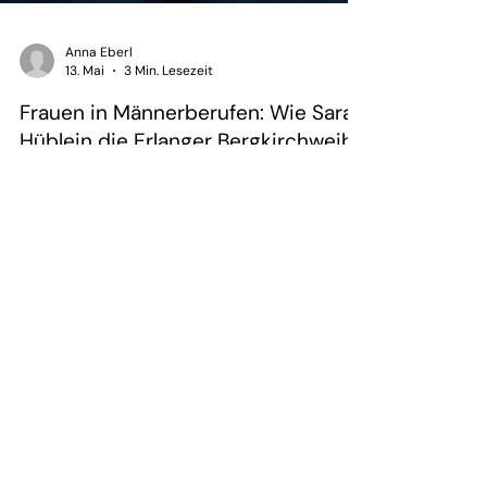
Anna Eberl
13. Mai
3 Min. Lesezeit
Frauen in Männerberufen: Wie Sarah
Hüblein die Erlanger Bergkirchweih
leitet
Sarah Hüblein ist Platzmeisterin der Erlanger
Bergkirchweih 2026. Wie eine Frau in einer
Männerdomäne ein traditionsreiches Volksfest
organisiert.
Hilfe & Kontakt
Zahlung per Rechnung
Fehlerhaften Artikel reklamieren