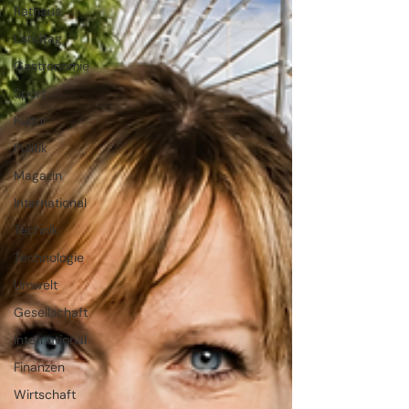
Rathaus
Landtag
Gastronomie
Sport
Kultur
Politik
Magazin
International
Technik
Technologie
Umwelt
Gesellschaft
International
Finanzen
Wirtschaft