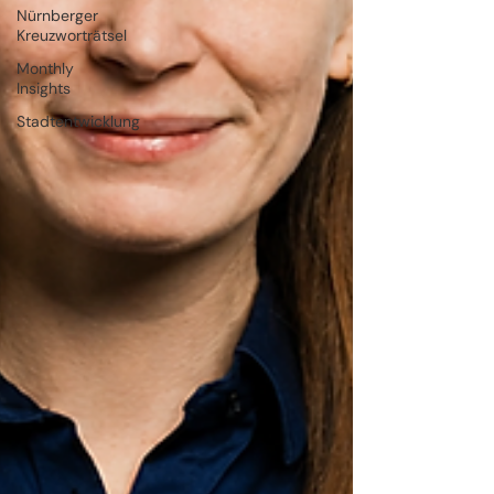
Nürnberger
Kreuzworträtsel
Monthly
Insights
Stadtentwicklung